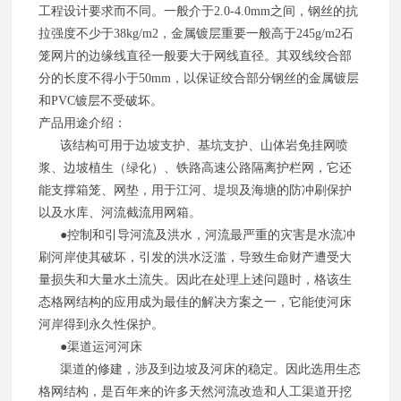
工程设计要求而不同。一般介于2.0-4.0mm之间，钢丝的抗
拉强度不少于38kg/m2，金属镀层重要一般高于245g/m2石
笼网片的边缘线直径一般要大于网线直径。其双线绞合部
分的长度不得小于50mm，以保证绞合部分钢丝的金属镀层
和PVC镀层不受破坏。
产品用途介绍：
该结构可用于边坡支护、基坑支护、山体岩免挂网喷
浆、边坡植生（绿化）、铁路高速公路隔离护栏网，它还
能支撑箱笼、网垫，用于江河、堤坝及海塘的防冲刷保护
以及水库、河流截流用网箱。
●控制和引导河流及洪水，河流最严重的灾害是水流冲
刷河岸使其破坏，引发的洪水泛滥，导致生命财产遭受大
量损失和大量水土流失。因此在处理上述问题时，格该生
态格网结构的应用成为最佳的解决方案之一，它能使河床
河岸得到永久性保护。
●渠道运河河床
渠道的修建，涉及到边坡及河床的稳定。因此选用生态
格网结构，是百年来的许多天然河流改造和人工渠道开挖