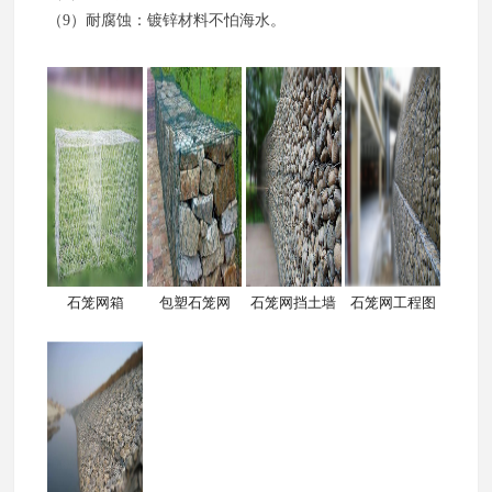
（9）耐腐蚀：镀锌材料不怕海水。
石笼网箱
包塑石笼网
石笼网挡土墙
石笼网工程图