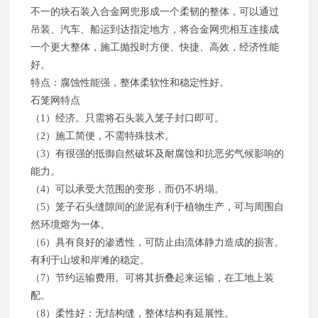
不一的块石装入合金网兜形成一个柔韧的整体，可以通过
吊装、汽车、船运到达指定地方，将合金网兜相互连接成
一个更大整体，施工抛投时方便、快捷、高效，经济性能
好。
特点：腐蚀性能强，整体柔软性和稳定性好。
石笼网特点
（1）经济。只需将石头装入笼子封口即可。
（2）施工简便，不需特殊技术。
（3）有很强的抵御自然破坏及耐腐蚀和抗恶劣气候影响的
能力。
（4）可以承受大范围的变形，而仍不坍塌。
（5）笼子石头缝隙间的淤泥有利于植物生产，可与周围自
然环境熔为一体。
（6）具有良好的渗透性，可防止由流体静力造成的损害。
有利于山坡和岸滩的稳定。
（7）节约运输费用。可将其折叠起来运输，在工地上装
配。
（8）柔性好：无结构缝，整体结构有延展性。