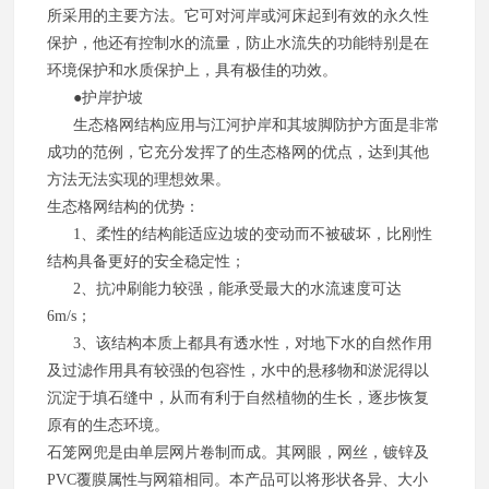
所采用的主要方法。它可对河岸或河床起到有效的永久性
保护，他还有控制水的流量，防止水流失的功能特别是在
环境保护和水质保护上，具有极佳的功效。
●护岸护坡
生态格网结构应用与江河护岸和其坡脚防护方面是非常
成功的范例，它充分发挥了的生态格网的优点，达到其他
方法无法实现的理想效果。
生态格网结构的优势：
1、柔性的结构能适应边坡的变动而不被破坏，比刚性
结构具备更好的安全稳定性；
2、抗冲刷能力较强，能承受最大的水流速度可达
6m/s；
3、该结构本质上都具有透水性，对地下水的自然作用
及过滤作用具有较强的包容性，水中的悬移物和淤泥得以
沉淀于填石缝中，从而有利于自然植物的生长，逐步恢复
原有的生态环境。
石笼网兜是由单层网片卷制而成。其网眼，网丝，镀锌及
PVC覆膜属性与网箱相同。本产品可以将形状各异、大小